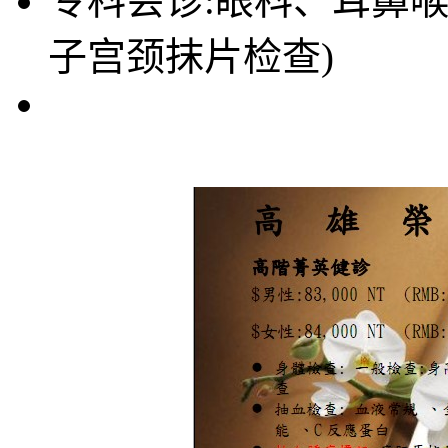
专科会诊:眼科、耳鼻
子宫颈抹片检查)