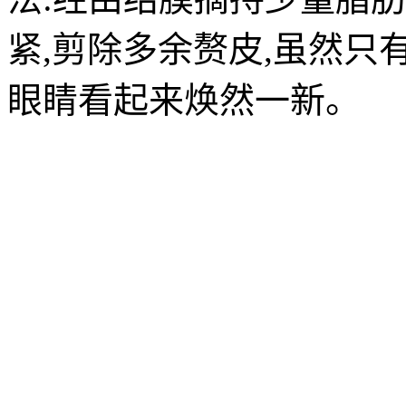
紧,剪除多余赘皮,虽然只
眼睛看起来焕然一新。