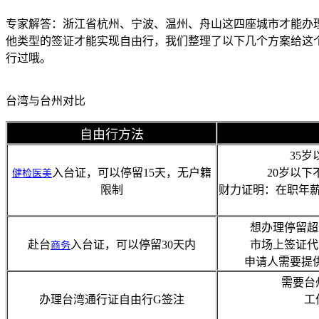
专家解答：浙江省杭州、宁波、温州、舟山这四座城市才能办
他类型的签证才能实现自由行，我们整理了以下几个方案给这
行过哦。
台湾与台州对比
自由行方法
35
入台证，可以停留15天，无户籍
20岁以
健检
医美
限制
财力证明：在职年薪
想办理停留超
赴台
入台证，可以停留30天内
市场上签证代
商务
申请人需要提
需要台
办理台湾通行证自由行G签注
工