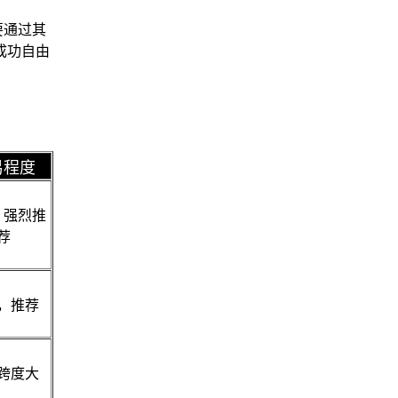
要通过其
成功自由
易程度
，强烈推
荐
，推荐
跨度大