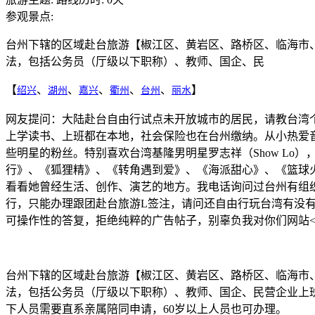
参观景点:
台州下辖的区域赴台旅游【椒江区、黄岩区、路桥区、临海市
法，包括公务员（厅级以下职称）、教师、国企、民
【
、
、
、
、
、
】
绍兴
湖州
嘉兴
衢州
台州
丽水
网友提问：大陆赴台自由行试点未开放城市的居民，请教台湾
上学读书、上班都在本地，社会保险也在台州缴纳。从小热爱
些明星的粉丝。特别喜欢台湾基隆男明星罗志祥（Show Lo
行》、《狐狸精》、《转角遇到爱》、《海派甜心》、《篮球
看看她曾经生活、创作、演艺的地方。我电话询问过台州有组
行，只能办理跟团赴台旅游L签注，请问还自由行玩台湾有没
可操作性的答复，拒绝纯粹的广告帖子，别辜负我对你们网站< www
台州下辖的区域赴台旅游【椒江区、黄岩区、路桥区、临海市
法，包括公务员（厅级以下职称）、教师、国企、民营企业上
下人员需要直系亲属陪同申请，60岁以上人员也可办理。