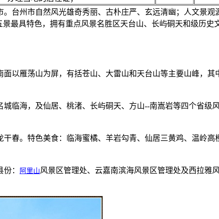
市。台州市自然风光雄奇秀丽、古朴庄严、玄远清幽；人文景观
五景最具特色，拥有重点风景名胜区天台山、长屿硐天和级历史
，南面以雁荡山为屏，有括苍山、大雷山和天台山等主要山峰，其
名城临海，及仙居、桃渚、长屿硐天、方山--南嵩岩等四个省级
龙干春。特色美食：临海蜜橘、羊岩勾青、仙居三黄鸡、温岭高
县份：
风景区管理处、云嘉南滨海风景区管理处及西拉雅
阿里山