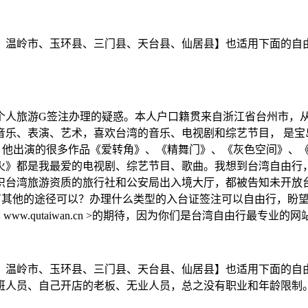
、温岭市、玉环县、三门县、天台县、仙居县】也适用下面的自
个人旅游G签注办理的疑惑。本人户口籍贯来自浙江省台州市，
音乐、表演、艺术，喜欢台湾的音乐、电视剧和综艺节目， 是宝
），他出演的很多作品《爱转角》、《精舞门》、《灰色空间》、
火》都是我最爱的电视剧、综艺节目、歌曲。我想到台湾自由行
织台湾旅游资质的旅行社和公安局出入境大厅，都被告知未开放
有其他的途径可以？办理什么类型的入台证签注可以自由行，盼
.qutaiwan.cn >的期待，因为你们是台湾自由行最专业的网
、温岭市、玉环县、三门县、天台县、仙居县】也适用下面的自
班人员、自己开店的老板、无业人员，总之没有职业和年龄限制。