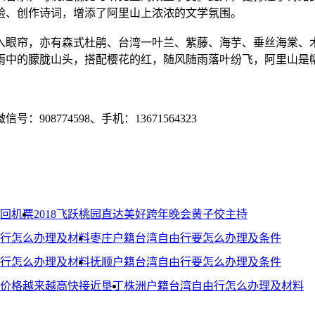
验、创作诗词，增添了阿里山上浓浓的文学氛围。
入眼帘，亦有森式杜鹃、台湾一叶兰、紫藤、海芋、垂丝海棠、
雨中的朦胧山头，搭配樱花的红，随风随雨落叶纷飞，阿里山是
8774598、手机：13671564323
来回机票
2018飞跃桃园直达美好跨年晚会黄子佼主持
行怎么办理及材料
枣庄户籍台湾自由行要怎么办理及条件
行怎么办理及材料
抚顺户籍台湾自由行要怎么办理及条件
价格越来越高快接近垦丁
株洲户籍台湾自由行怎么办理及材料