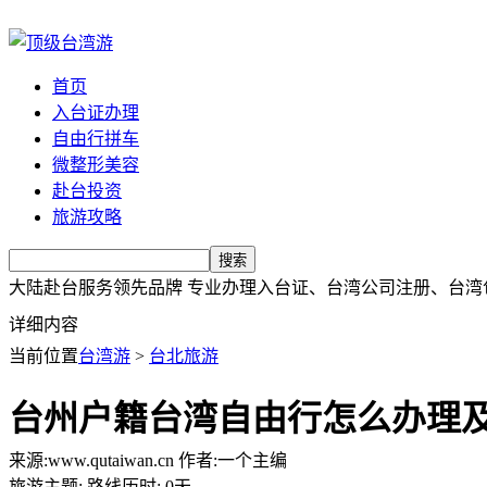
首页
入台证办理
自由行拼车
微整形美容
赴台投资
旅游攻略
大陆赴台服务领先品牌 专业办理入台证、台湾公司注册、台湾包车、台湾买
详细内容
当前位置
台湾游
>
台北旅游
台州户籍台湾自由行怎么办理
来源:
www.qutaiwan.cn
作者:
一个主编
旅游主题:
路线历时:
0天