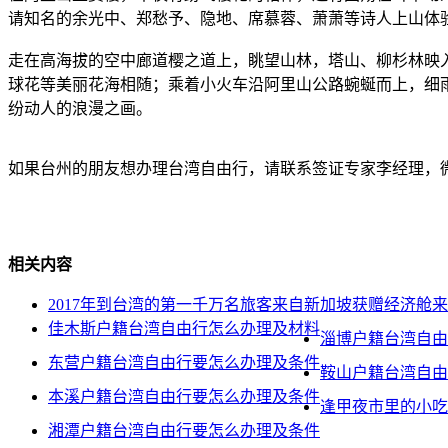
请知名的余光中、郑愁予、隐地、席慕蓉、萧萧等诗人上山体
走在高海拔的空中廊道樱之道上，眺望山林，塔山、柳杉林映
球花等美丽花海相随；乘着小火车沿阿里山公路蜿蜒而上，细
纷动人的浪漫之画。
如果台州的朋友想办理台湾自由行，请联系签证专家李经理，微信号：90
相关内容
2017年到台湾的第一千万名旅客来自新加坡获赠经济舱
佳木斯户籍台湾自由行怎么办理及材料
淄博户籍台湾自由
东营户籍台湾自由行要怎么办理及条件
鞍山户籍台湾自由
本溪户籍台湾自由行要怎么办理及条件
逢甲夜市里的小吃
湘潭户籍台湾自由行要怎么办理及条件