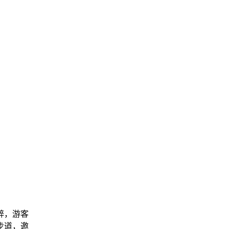
醉，游客
步道，邀