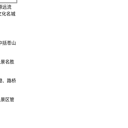
源远流
文化名城
中括苍山
风景名胜
橙、路桥
风景区管