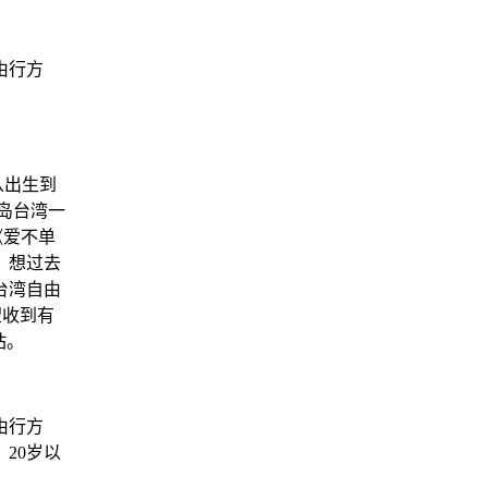
由行方
从出生到
岛台湾一
《爱不单
，想过去
台湾自由
望收到有
站。
由行方
20岁以