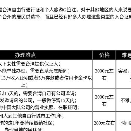
理台湾自由行通行证和个人旅游G签注，对于其他地区的人来说
个台州的居民供选择，而且已经有好多人办理这些类型的入台证
办理难点
价格
难
岁以下女性需要台湾提供保证人；
下不能单独办理，需要直系亲属陪同；
3000元左
容易
13万收入证明或者5万存款或者信用卡金卡以
右
上；
过15天的，需要台湾自己有公司邀请；
2000元左
发邀请函的公司，一般做停留15天内；
不难
右
供中国大陆公司的营业执照、在职证明；
州人到其他自由行城市工作1年；
作的这1年要持续缴纳社保；
280元左右
时间
办理当地的居住证；