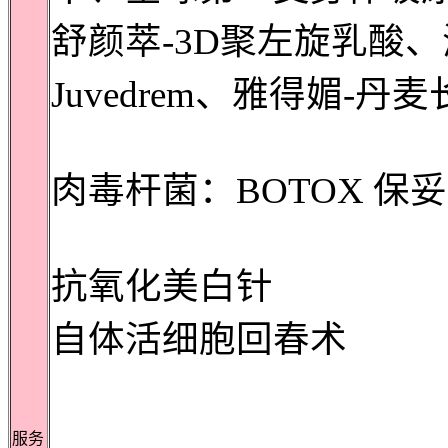
舒颜萃-3D聚左旋乳酸
Juvedrem、雅得媚-
肉毒杆菌：BOTOX 保妥适
抗氧化美白针
自体活细胞回春术
服务