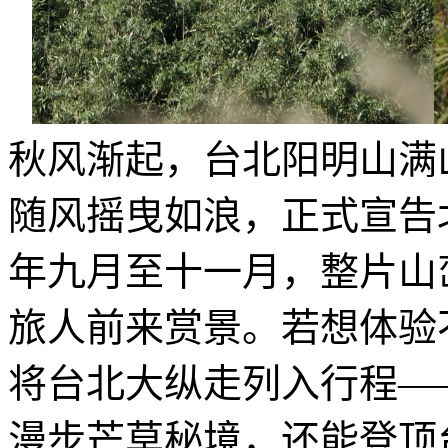
秋风渐起，台北阳明山满
随风摇曳如浪，正式宣告
年九月至十一月，整片山
旅人前来赏景。若想体验
将台北大纵走列入行程—
漫步芒草秘境，还能登顶