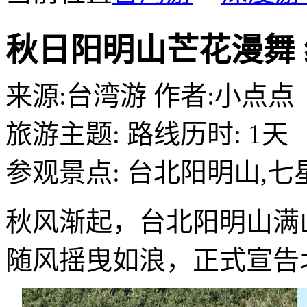
秋日阳明山芒花漫舞
来源:
台湾游
作者:
小点点
旅游主题:
路线历时:
1天
参观景点:
台北阳明山,七
秋风渐起，台北阳明山满
随风摇曳如浪，正式宣告