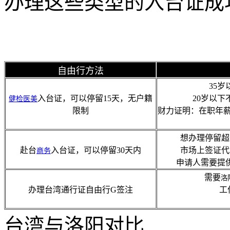
办理这些类型的入台证成
自由行方法
35
入台证，可以停留15天，无户籍
20岁以
健检
医美
限制
财力证明：在职年薪
想办理停留超
赴台
入台证，可以停留30天内
市场上签证代
商务
申请人需要提
需要
洛
办理台湾通行证自由行G签注
工
台湾与洛阳对比