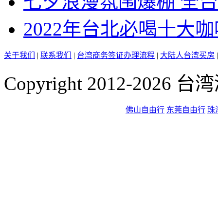
七夕浪漫氛围爆棚 全台 1
2022年台北必喝十大咖啡
关于我们
|
联系我们
|
台湾商务签证办理流程
|
大陆人台湾买房
Copyright 2012-2026
佛山自由行
东莞自由行
珠