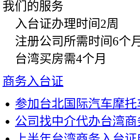
我们的服务
入台证
办理时间2周
注册公司
所需时间6个
台湾买房
需4个月
商务入台证
参加台北国际汽车摩托车
公司找中介代办台湾商务
上半年台湾商务入台证申