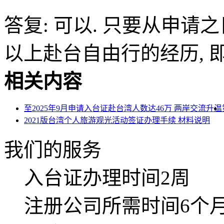
答复: 可以. 只要从申请之
以上赴台自由行的经历, 
相关内容
至2025年9月申请入台证赴台湾人数达46万 两岸交流升温
2021版台湾个人旅游观光活动签证办理手续 材料说明
我们的服务
入台证
办理时间2周
注册公司
所需时间6个