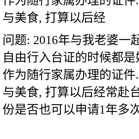
作为随行家属办理的证件.
与美食, 打算以后经
问题: 2016年与我老婆
自由行入台证的时候都是
作为随行家属办理的证件.
与美食, 打算以后经常赴
份是否也可以申请1年多次