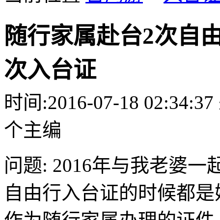
随行家属赴台2次自
次入台证
时间:
2016-07-18 02:34:37
个主编
问题: 2016年与我老婆
自由行入台证的时候都是