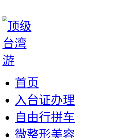
首页
入台证办理
自由行拼车
微整形美容