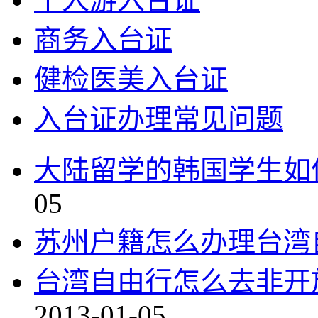
商务入台证
健检医美入台证
入台证办理常见问题
大陆留学的韩国学生如
05
苏州户籍怎么办理台湾
台湾自由行怎么去非开
2013-01-05