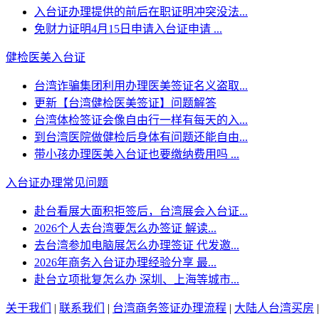
入台证办理提供的前后在职证明冲突没法...
免财力证明4月15日申请入台证申请 ...
健检医美入台证
台湾诈骗集团利用办理医美签证名义盗取...
更新【台湾健检医美签证】问题解答
台湾体检签证会像自由行一样有每天的入...
到台湾医院做健检后身体有问题还能自由...
带小孩办理医美入台证也要缴纳费用吗 ...
入台证办理常见问题
赴台看展大面积拒签后，台湾展会入台证...
2026个人去台湾要怎么办签证 解读...
去台湾参加电脑展怎么办理签证 代发邀...
2026年商务入台证办理经验分享 最...
赴台立项批复怎么办 深圳、上海等城市...
关于我们
|
联系我们
|
台湾商务签证办理流程
|
大陆人台湾买房