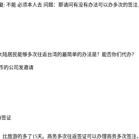
复: 不能 必须本人去 问题：那请问有没有办法可以办多次的签
大陆居民能够多次往返台湾的最简单的办法是？能否你们代办？
台币的公司发邀请
游签证
，比旅游的多了15天。商务多次往返签证可以办理商务多次签注