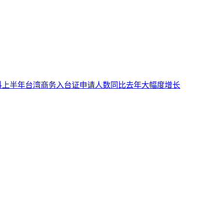
料
上半年台湾商务入台证申请人数同比去年大幅度增长