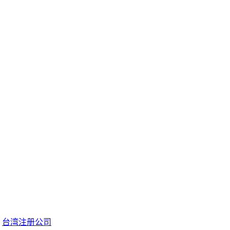
|
台湾注册公司